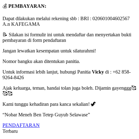
💰
PEMBAYARAN:
Dapat dilakukan melalui rekening sbb : BRI : 020601004602567
A.n KAFEGAMA
📝 Silakan isi formulir ini untuk mendaftar dan menyertakan bukti
pembayaran di form pendaftaran
Jangan lewatkan kesempatan untuk silaturahmi!
Nomor bangku akan ditentukan panitia.
Untuk informasi lebih lanjut, hubungi Panitia
Vicky
di : +62 858-
9264-8426
Ajak keluarga, teman, handai tolan juga boleh. Dijamin gayenggg🥰
🥰🥰
Kami tunggu kehadiran para kanca sekalian! 🦖
“Nobar Meneh Ben Tetep Guyub Selawase”
PENDAFTARAN
Terbaru