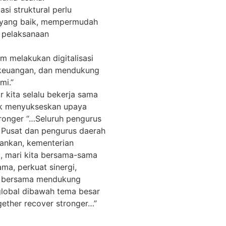
asi struktural perlu
i yang baik, mempermudah
n pelaksanaan
m melakukan digitalisasi
 keuangan, dan mendukung
mi.”
 kita selalu bekerja sama
uk menyukseskan upaya
ronger “…Seluruh pengurus
 Pusat dan pengurus daerah
ankan, kementerian
, mari kita bersama-sama
a, perkuat sinergi,
uk bersama mendukung
lobal dibawah tema besar
gether recover stronger…”