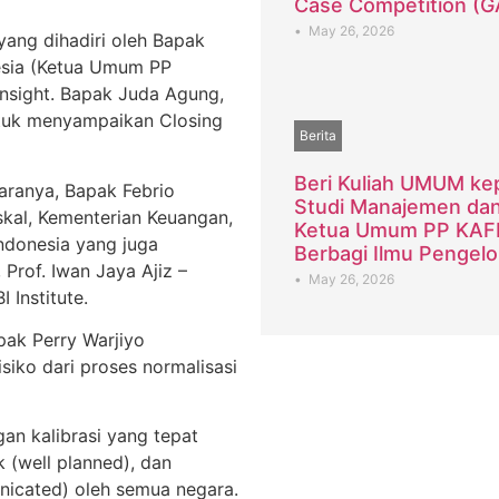
Case Competition (
•
May 26, 2026
yang dihadiri oleh Bapak
esia (Ketua Umum PP
nsight. Bapak Juda Agung,
tuk menyampaikan Closing
Berita
Beri Kuliah UMUM k
aranya, Bapak Febrio
Studi Manajemen dan 
skal, Kementerian Keuangan,
Ketua Umum PP KAF
ndonesia yang juga
Berbagi Ilmu Pengel
Prof. Iwan Jaya Ajiz –
•
May 26, 2026
 Institute.
ak Perry Warjiyo
iko dari proses normalisasi
gan kalibrasi yang tepat
k (well planned), dan
nicated) oleh semua negara.