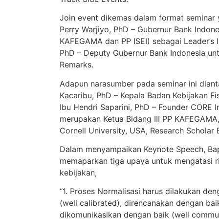
Join event dikemas dalam format seminar 
Perry Warjiyo, PhD – Gubernur Bank Indon
KAFEGAMA dan PP ISEI) sebagai Leader’s I
PhD – Deputy Gubernur Bank Indonesia un
Remarks.
Adapun narasumber pada seminar ini diant
Kacaribu, PhD – Kepala Badan Kebijakan Fi
Ibu Hendri Saparini, PhD – Founder CORE I
merupakan Ketua Bidang III PP KAFEGAMA, 
Cornell University, USA, Research Scholar BI
Dalam menyampaikan Keynote Speech, Bap
memaparkan tiga upaya untuk mengatasi ris
kebijakan,
“1. Proses Normalisasi harus dilakukan den
(well calibrated), direncanakan dengan bai
dikomunikasikan dengan baik (well commu