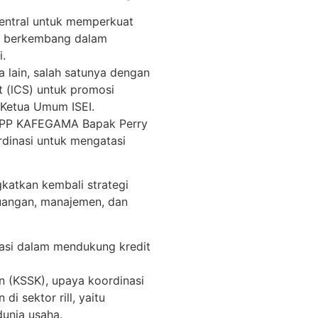
sentral untuk memperkuat
a berkembang dalam
.
 lain, salah satunya dengan
t (lCS) untuk promosi
 Ketua Umum ISEI.
 PP KAFEGAMA Bapak Perry
dinasi untuk mengatasi
gkatkan kembali strategi
keuangan, manajemen, dan
ipasi dalam mendukung kredit
an (KSSK), upaya koordinasi
i sektor rill, yaitu
unia usaha.