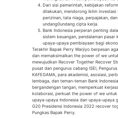
Dari sisi pemerintah, kebijakan reform
dilakukan, mendorong iklim investas
perizinan, tata niaga, perpajakan, da
undang0undang cipta kerja.
Bank Indonesia perperan penting dala
sistem keuangan, pendalaman pasar
upaya-upaya pembiayaan bagi ekono
Terakhir Bapak Perry Warjiyo berpesan agar
dan memaksimalkan the power of we unt
mewujudkan Recover Together Recover St
pusat dan pengurus cabang ISEI, Pengurus
KAFEGAMA, para akademisi, asosiasi, perb
lembaga, dan teman-teman Bank Indonesia
bergandengan tangan, memperkuat kerjasam
kolaborasi, perkuat the power of we unt
upaya-upaya Indonesia dan upaya-upaya g
G20 Presidensi Indonesia 2022 recover to
Pungkas Bapak Perry.