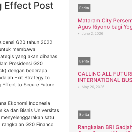
 Effect Post
Berita
Mataram City Persem
Agus Riyono bagi Yo
•
June 2, 2026
sidensi G20 tahun 2022
 untuk membawa
rategis yang akan dibahas
Berita
alam Presidensi G20
ack) dengan beberapa
CALLING ALL FUTUR
dalah Exit Strategy to
INTERNATIONAL BUS
 Effect to Secure Future
•
May 26, 2026
jana Ekonomi Indonesia
ika dan Bisnis Universitas
Berita
 menyelenggarakan satu
di rangkaian G20 Finance
Rangkaian BRI Gadjah