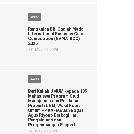
Berita
Rangkaian BRI Gadjah Mada
International Business Case
Competition (GAMA IBCC)
2026
•
May 26, 2026
Berita
Beri Kuliah UMUM kepada 105
Mahasiswa Program Studi
Manajemen dan Penilaian
Properti UGM, Wakil Ketua
Umum PP KAFEGAMA Bogat
Agus Riyono Berbagi Ilmu
Pengelolaan dan
Pengembangan Properti
•
May 26, 2026