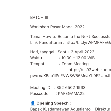
BATCH III
Workshop Pasar Modal 2022
Tema: How to Become the Next Successful
Link Pendaftaran : http://bit.ly/WPMKAF
Hari, tanggal : Sabtu, 2 April 2022
Waktu : 10.00 – 12.00 WIB
Tempat : Zoom Meeting
https://us02web.zoom.us/j
pwd=aXBab1lPeEVWSW56MnJYL0F2UmJ
Meeting ID : 852 6502 1963
Passcode : KAFEGAMA22
👤
Opening Speech :
Bapak Kusdarmawan Agustianto – Direktur